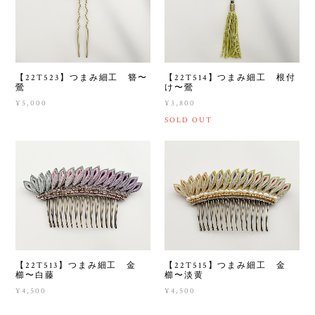
【22T523】つまみ細工 簪〜
【22T514】つまみ細工 根付
鶯
け〜鶯
¥5,000
¥3,800
SOLD OUT
【22T513】つまみ細工 金
【22T515】つまみ細工 金
櫛〜白藤
櫛〜淡黄
¥4,500
¥4,500