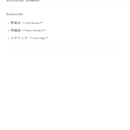
Artificial flowers
Soutache
帯留め ーobidomeー
羽織紐 ーhaorihimoー
イヤリング ーearringー