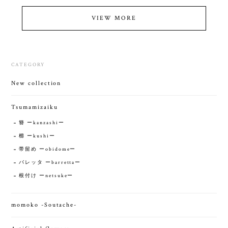
VIEW MORE
CATEGORY
New collection
Tsumamizaiku
簪 ーkanzashiー
櫛 ーkushiー
帯留め ーobidomeー
バレッタ ーbarrettaー
根付け ーnetsukeー
momoko -Soutache-