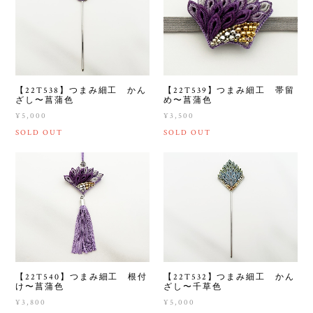
【22T538】つまみ細工 かん
【22T539】つまみ細工 帯留
ざし〜菖蒲色
め〜菖蒲色
¥5,000
¥3,500
SOLD OUT
SOLD OUT
【22T540】つまみ細工 根付
【22T532】つまみ細工 かん
け〜菖蒲色
ざし〜千草色
¥3,800
¥5,000