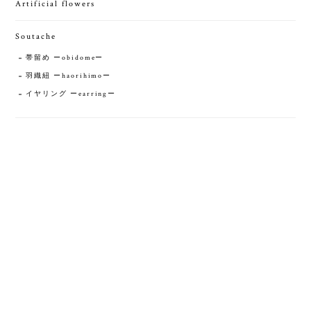
Artificial flowers
Soutache
帯留め ーobidomeー
羽織紐 ーhaorihimoー
イヤリング ーearringー