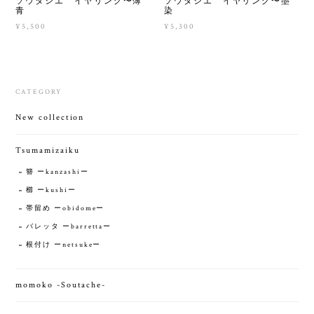
ソウタシエ イヤリング〜薄
ソウタシエ イヤリング〜墨
青
染
¥5,500
¥5,300
CATEGORY
New collection
Tsumamizaiku
簪 ーkanzashiー
櫛 ーkushiー
帯留め ーobidomeー
バレッタ ーbarrettaー
根付け ーnetsukeー
momoko -Soutache-