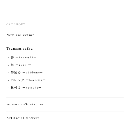
CATEGORY
New collection
Tsumamizaiku
簪 ーkanzashiー
櫛 ーkushiー
帯留め ーobidomeー
バレッタ ーbarrettaー
根付け ーnetsukeー
momoko -Soutache-
Artificial flowers