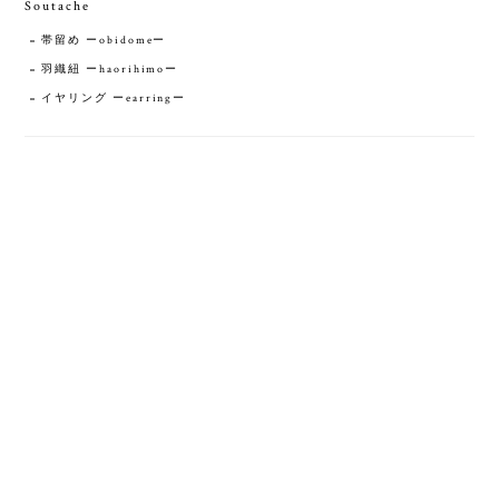
Soutache
帯留め ーobidomeー
羽織紐 ーhaorihimoー
イヤリング ーearringー