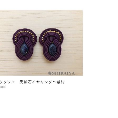
ウタシエ 天然石イヤリング〜紫紺
,800