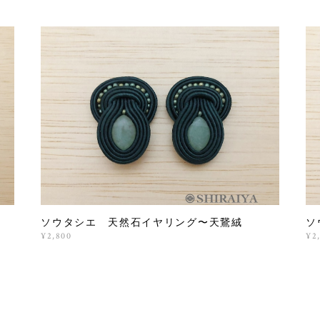
ソウタシエ 天然石イヤリング〜天鵞絨
ソ
¥2,800
¥2