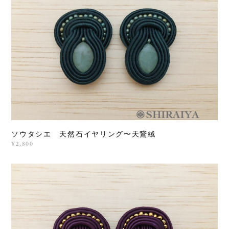
ソウタシエ 天然石イヤリング〜天鵞絨
¥2,800