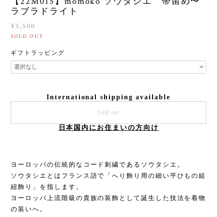
【22M015】momoko ソウタシエ 帯留め〜
ラブラドライト
¥5,500
SOLD OUT
ギフトラッピング
International shipping available
Sold out
日本国内にお住まいの方向け
ヨーロッパの伝統的なコード刺繍であるソウタシエ。
ソウタシエとはフランス語で「へり飾り用の細い平ひもの組
紐飾り」を指します。
ヨーロッパ上流階級の貴族の装飾として誕生した技法を着物
の装いへ。